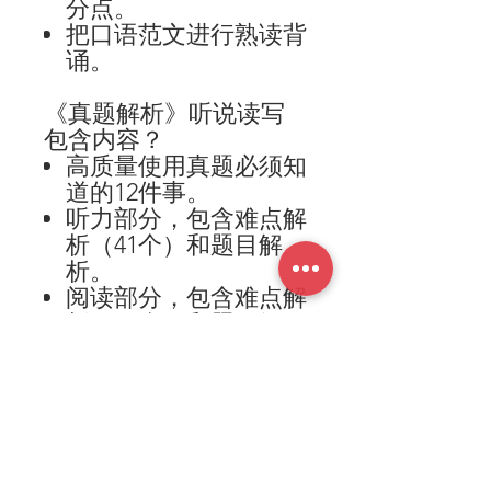
分点。
把口语范文进行熟读背
诵。
《真题解析》听说读写
包含内容？
高质量使用真题必须知
道的
12
件事。
听力部分，包含难点解
析（
41
个）和题目解
析。
阅读部分，包含难点解
析（
28
个）和题目解
析。
口语部分，包含
16
篇
5
分范文以及相应的音频
写作部分，包含
4
篇
7
分
范文以及相应的音频