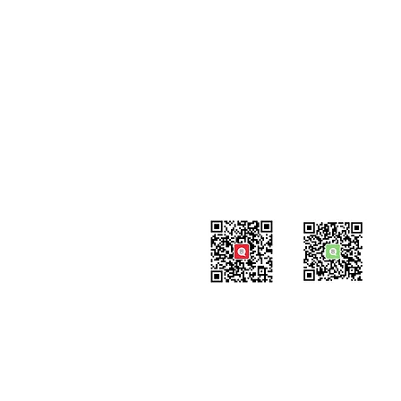
联系我们
#819-4789 Yonge Street,
North York, ON
M2N 0G3, Canada
Tel: 647-871-8896
Email: celpip.academy@gma
官方公众号
思培小助​手