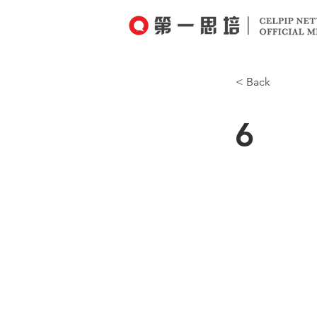
< Back
6
I’m not sure 