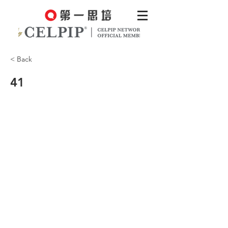
< Back
41
No more fleas!