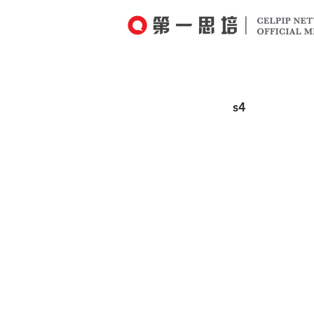
s4
I must visi