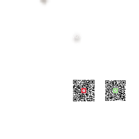
联系我们
#819-4789 Yonge Street,
North York, ON
M2N 0G3, Canada
Tel: 647-871-8896
Email: celpip.academy@gma
官方公众号
思培小助​手